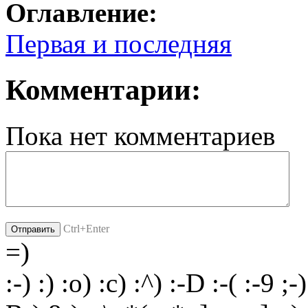
Оглавление:
Первая и последняя
Комментарии:
Пока нет комментариев
Ctrl+Enter
=)
:-)
:)
:o)
:c)
:^)
:-D
:-(
:-9
;-)