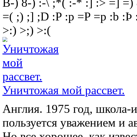
B-)
8-)
:-\
;*(
:-*
:]
:>
=]
=)
=(
;)
;]
;D
:P
:p
=P
=p
:b
:Þ
>:)
>;)
>:(
Уничтожая мой рассвет.
Англия. 1975 год, школа-
пользуется уважением и а
Но все хорошее, как изве