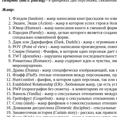
Пейринг (англ. pairing)
- в фанфиках два персонажа, связанны
Жанр:
Фэндом (fandom) - жанр написания книг/рассказов по из
Экшен, Экшн (Action) - жанр в котором успех героя в бо
Юмор (Humour) - жанр написания книги в смешной форме
Пародия (Parody) - жанр, целью которого является созда
специально изменённой форме.
Дарк или Даркфанфик (Dark, Darkfic) - жанр с огромным 
POV (Point of view) - жанр написания произведения, пов
Смарм (Smarm) - Фанфик, в котором один персонаж дает п
TWT (флешбек) - нарушена временная последовательность
Романтика (Romance) - жанр содержит идеи и чувства, 
мироощущению.
Драма (Drama) - жанр специфически изображающий, как 
Флафф (Fluff)- теплые отношения между персонажами, п
Hurt/comfort - фанфик, в котором один персонаж, так или 
Established Relationship (ER)- Любовным жанр, где есть
PWP (порнография без сюжета) - в коментариях не нуждае
Ваниль (Vanilla) - жанр о сексуальных отношениях межд
Грейпфрут (Grapefruit) - жанр о сексуальных отношени
Слэш (slash) - жанр фанфиков о гомосексуальных отношен
Домашняя дисциплина (Domestic discipline) - сексуальны
Занавесочная история (Curtain story) - рассказ, как прав