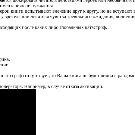
страется шокировать читателя действиями героев или необычным
оментариях не нуждается.
е герои книги испытывают влечение друг к другу, но не вступаю
ь у зрителя или читателя чувства тревожного ожидания, волнения
исходящих после каких-либо глобальных катастроф.
фика.
ение.
 эта графа отсутствует, то Ваша книга не будет видна в рандомн
одератора. Например, в случае отказа активации.