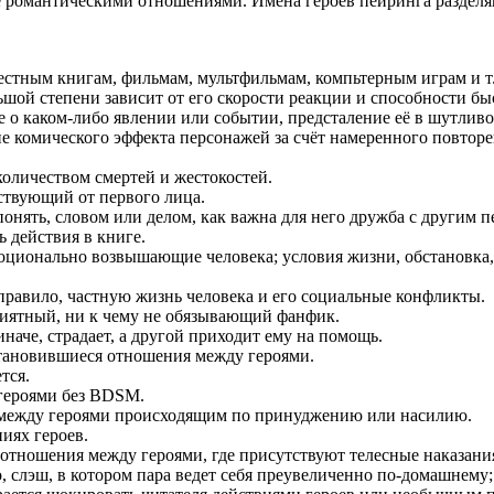
е романтическими отношениями. Имена героев пейринга разделя
вестным книгам, фильмам, мультфильмам, компьтерным играм и т.
льшой степени зависит от его скорости реакции и способности б
 о каком-либо явлении или событии, предсталение её в шутливо
ние комического эффекта персонажей за счёт намеренного повто
количеством смертей и жестокостей.
ествующий от первого лица.
онять, словом или делом, как важна для него дружба с другим 
 действия в книге.
эмоционально возвышающие человека; условия жизни, обстанов
правило, частную жизнь человека и его социальные конфликты.
риятный, ни к чему не обязывающий фанфик.
иначе, страдает, а другой приходит ему на помощь.
 установившиеся отношения между героями.
тся.
угероями без BDSM.
ях между героями происходящим по принуджению или насилию.
иях героев.
е отношения между героями, где присутствуют телесные наказани
ило, слэш, в котором пара ведет себя преувеличенно по-домашнему