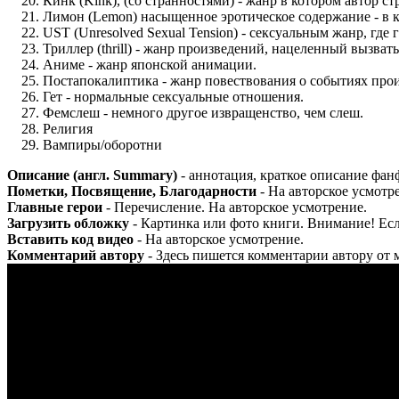
Кинк (Kink), (со странностями) - жанр в котором автор 
Лимон (Lemon) насыщенное эротическое содержание - в к
UST (Unresolved Sexual Tension) - сексуальным жанр, гд
Триллер (thrill) - жанр произведений, нацеленный вызват
Аниме - жанр японской анимации.
Постапокалиптика - жанр повествования о событиях про
Гет - нормальные сексуальные отношения.
Фемслеш - немного другое извращенство, чем слеш.
Религия
Вампиры/оборотни
Описание (англ. Summary)
- аннотация, краткое описание фан
Пометки, Посвящение, Благодарности
- На авторское усмотр
Главные герои
- Перечисление. На авторское усмотрение.
Загрузить обложку
- Картинка или фото книги. Внимание! Если
Вставить код видео
- На авторское усмотрение.
Комментарий автору
- Здесь пишется комментарии автору от м