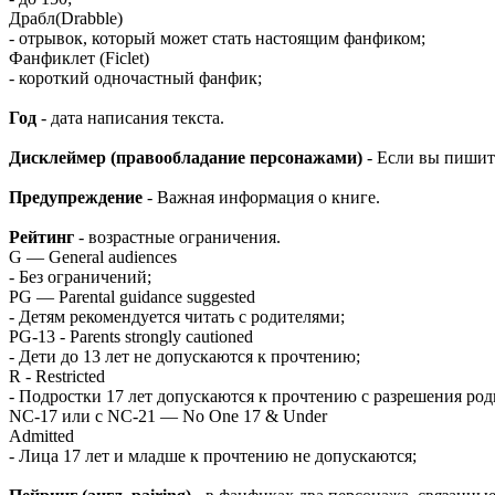
Драбл(Drabble)
- отрывок, который может стать настоящим фанфиком;
Фанфиклет (Ficlet)
- короткий одночастный фанфик;
Год
- дата написания текста.
Дисклеймер (правообладание персонажами)
- Если вы пишите
Предупреждение
- Важная информация о книге.
Рейтинг
- возрастные ограничения.
G — General audiences
- Без ограничений;
PG — Parental guidance suggested
- Детям рекомендуется читать с родителями;
PG-13 - Parents strongly cautioned
- Дети до 13 лет не допускаются к прочтению;
R - Restricted
- Подростки 17 лет допускаются к прочтению с разрешения род
NC-17 или с NC-21 — No One 17 & Under
Admitted
- Лица 17 лет и младше к прочтению не допускаются;