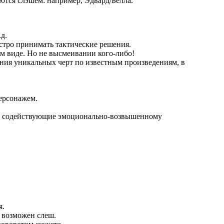
ются слэшем: например, Эдвард/Белла.
д.
ыстро принимать тактические решения.
м виде. Но не высмеивании кого-либо!
рения уникальных черт по известным произведениям, в
персонажем.
ка, содействующие эмоционально-возвышенному
я.
; возможен слеш.