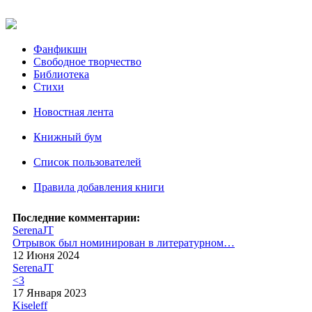
Фанфикшн
Свободное творчество
Библиотека
Стихи
Новостная лента
Книжный бум
Список пользователей
Правила добавления книги
Последние комментарии:
SerenaJT
Отрывок был номинирован в литературном…
12 Июня 2024
SerenaJT
<3
17 Января 2023
Kiseleff