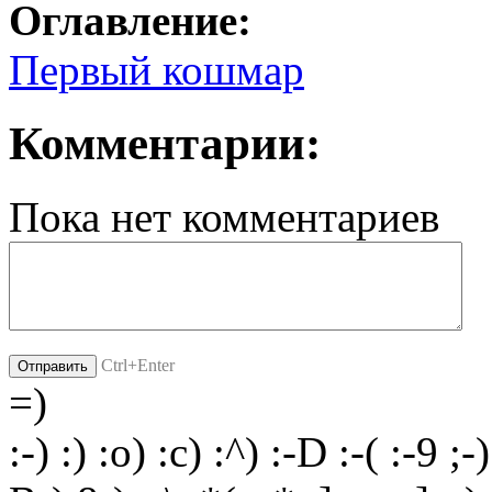
Оглавление:
Первый кошмар
Комментарии:
Пока нет комментариев
Ctrl+Enter
=)
:-)
:)
:o)
:c)
:^)
:-D
:-(
:-9
;-)