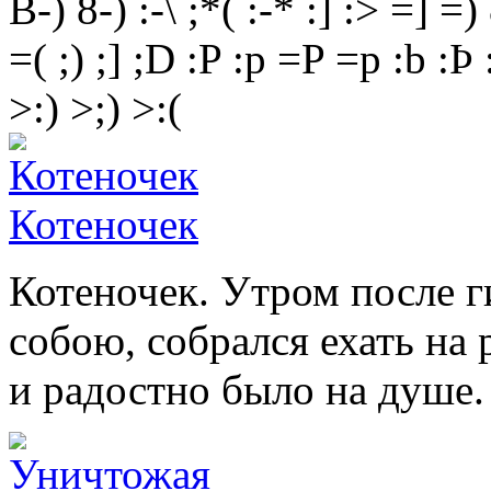
B-)
8-)
:-\
;*(
:-*
:]
:>
=]
=)
=(
;)
;]
;D
:P
:p
=P
=p
:b
:Þ
>:)
>;)
>:(
Котеночек
Котеночек. Утром после г
собою, собрался ехать на 
и радостно было на душе