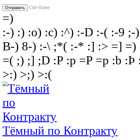
Ctrl+Enter
=)
:-)
:)
:o)
:c)
:^)
:-D
:-(
:-9
;-)
B-)
8-)
:-\
;*(
:-*
:]
:>
=]
=)
=(
;)
;]
;D
:P
:p
=P
=p
:b
:Þ
>:)
>;)
>:(
Тёмный по Контракту