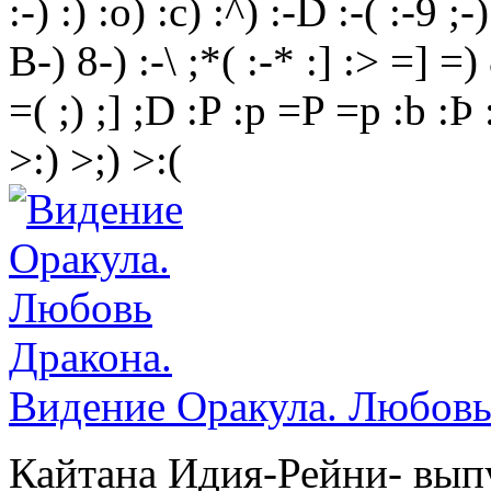
:-)
:)
:o)
:c)
:^)
:-D
:-(
:-9
;-)
B-)
8-)
:-\
;*(
:-*
:]
:>
=]
=)
=(
;)
;]
;D
:P
:p
=P
=p
:b
:Þ
>:)
>;)
>:(
Видение Оракула. Любовь
Кайтана Идия-Рейни- вып