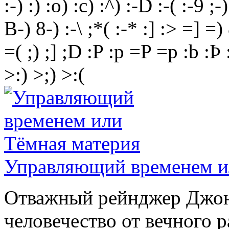
:-)
:)
:o)
:c)
:^)
:-D
:-(
:-9
;-)
B-)
8-)
:-\
;*(
:-*
:]
:>
=]
=)
=(
;)
;]
;D
:P
:p
=P
=p
:b
:Þ
>:)
>;)
>:(
Управляющий временем и
Отважный рейнджер Джон 
человечество от вечного 