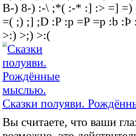
B-)
8-)
:-\
;*(
:-*
:]
:>
=]
=)
=(
;)
;]
;D
:P
:p
=P
=p
:b
:Þ
>:)
>;)
>:(
Сказки полуяви. Рождённ
Вы считаете, что ваши гла
возможно, это действител