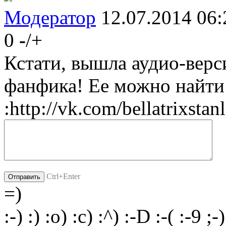
Модератор
12.07.2014 06:
0
-
/
+
Кстати, вышла аудио-верс
фанфика! Ее можно найти
:http://vk.com/bellatrixs
Ctrl+Enter
=)
:-)
:)
:o)
:c)
:^)
:-D
:-(
:-9
;-)