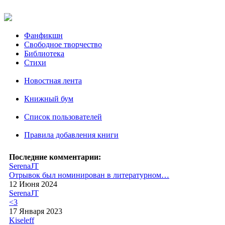
Фанфикшн
Свободное творчество
Библиотека
Стихи
Новостная лента
Книжный бум
Список пользователей
Правила добавления книги
Последние комментарии:
SerenaJT
Отрывок был номинирован в литературном…
12 Июня 2024
SerenaJT
<3
17 Января 2023
Kiseleff