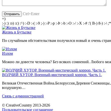
Ctrl+Enter
=)
:-)
:)
:o)
:c)
:^)
:-D
:-(
:-9
;-)
:-P
:-p
:-Þ
:-b
:-O
:-/
:-X
:-#
:'(
B-)
8-)
:-\
;*
Жизнь в Бутылке
По случайным обстоятельствам получился новый и очень стран
Излом
Можно ли довести человека? Без всяких сомнений. Любого мож
ВОЛЧИЙ ХУТОР. Военный-мистический хоррор. Часть 1.
Великая Отечественная Война.Белоруссия.Деревня Снежницы.Л
воздушную…
Связь с администрацией
© CreativeCountry 2013-2026
Пользовательское соглашение