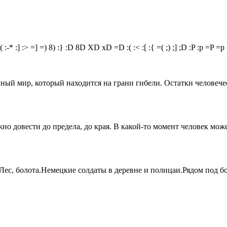
(
:-*
:]
:>
=]
=)
8)
:}
:D
8D
XD
xD
=D
:(
:<
:[
:{
=(
;)
;]
;D
:P
:p
=P
=p
ный мир, который находится на грани гибели. Остатки человече
но довести до предела, до края. В какой-то момент человек мо
ес, болота.Немецкие солдаты в деревне и полицаи.Рядом под б