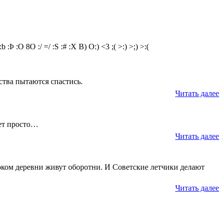
:b
:Þ
:O
8O
:/
=/
:S
:#
:X
B)
O:)
<3
;(
>:)
>;)
>:(
ства пытаются спастись.
Читать далее
жет просто…
Читать далее
оком деревни живут оборотни. И Советские летчики делают
Читать далее