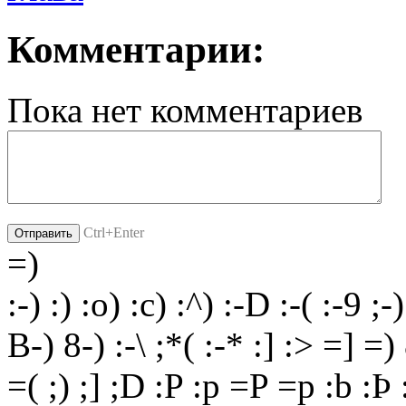
Комментарии:
Пока нет комментариев
Ctrl+Enter
=)
:-)
:)
:o)
:c)
:^)
:-D
:-(
:-9
;-)
B-)
8-)
:-\
;*(
:-*
:]
:>
=]
=)
=(
;)
;]
;D
:P
:p
=P
=p
:b
:Þ