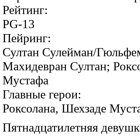
Рейтинг:
PG-13
Пейринг:
Султан Сулейман/Гюльфем
Махидевран Султан; Рокс
Мустафа
Главные герои:
Роксолана, Шехзаде Муст
Пятнадцатилетняя девушк