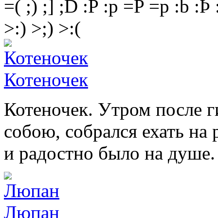
=(
;)
;]
;D
:P
:p
=P
=p
:b
:Þ
>:)
>;)
>:(
Котеночек
Котеночек. Утром после г
собою, собрался ехать на 
и радостно было на душе
Люпан