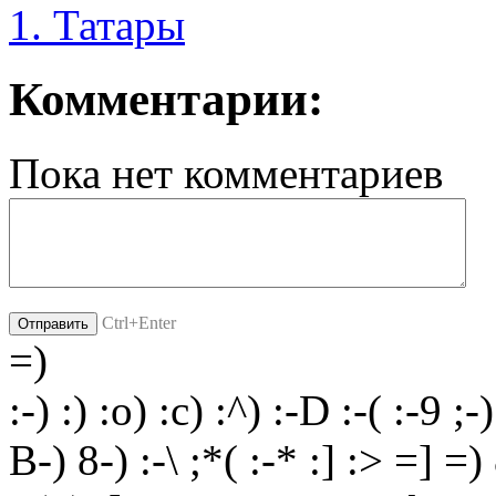
1. Татары
Комментарии:
Пока нет комментариев
Ctrl+Enter
=)
:-)
:)
:o)
:c)
:^)
:-D
:-(
:-9
;-)
B-)
8-)
:-\
;*(
:-*
:]
:>
=]
=)