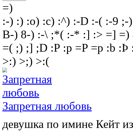
=)
:-)
:)
:o)
:c)
:^)
:-D
:-(
:-9
;-)
B-)
8-)
:-\
;*(
:-*
:]
:>
=]
=)
=(
;)
;]
;D
:P
:p
=P
=p
:b
:Þ
>:)
>;)
>:(
Запретная любовь
девушка по имине Кейт из