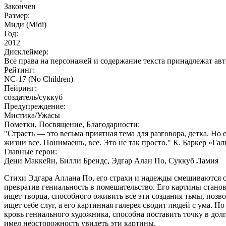
Закончен
Размер:
Миди (Midi)
Год:
2012
Дисклеймер:
Все права на персонажей и содержание текста принадлежат ав
Рейтинг:
NC-17 (No Children)
Пейринг:
создатель/суккуб
Предупреждение:
Мистика/Ужасы
Пометки, Посвящение, Благодарности:
"Страсть — это весьма приятная тема для разговора, детка. Но
жизни все. Понимаешь, все. Это не так просто." К. Баркер «Га
Главные герои:
Дени Маккейн, Билли Брендс, Эдгар Алан По, Суккуб Ламия
Стихи Эдгара Аллана По, его страхи и надежды смешиваются с
превратив гениальность в помешательство. Его картины станов
ищет творца, способного оживить все эти создания тьмы, позво
ищет себе слуг, а его картинная галерея сводит людей с ума. 
кровь гениального художника, способна поставить точку в дол
имел неосторожность увидеть эти картины.