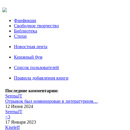
Фанфикшн
Свободное творчество
Библиотека
Стихи
Новостная лента
Книжный бум
Список пользователей
Правила добавления книги
Последние комментарии:
SerenaJT
Отрывок был номинирован в литературном…
12 Июня 2024
SerenaJT
<3
17 Января 2023
Kiseleff