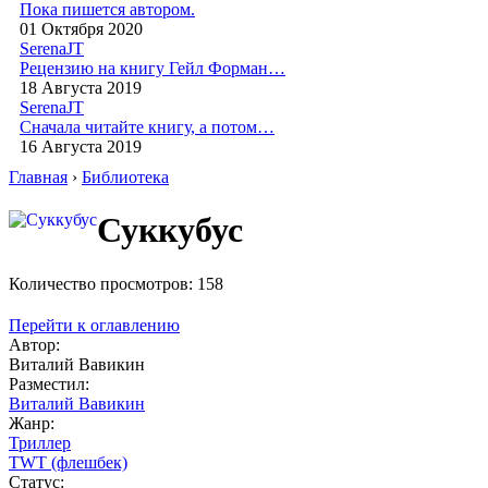
Пока пишется автором.
01 Октября 2020
SerenaJT
Рецензию на книгу Гейл Форман…
18 Августа 2019
SerenaJT
Сначала читайте книгу, а потом…
16 Августа 2019
Главная
›
Библиотека
Суккубус
Количество просмотров: 158
Перейти к оглавлению
Автор:
Виталий Вавикин
Разместил:
Виталий Вавикин
Жанр:
Триллер
TWT (флешбек)
Статус: