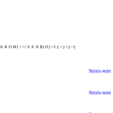
:b
:Þ
:O
8O
:/
=/
:S
:#
:X
B)
O:)
<3
;(
>:)
>;)
>:(
Читать далее
Читать далее