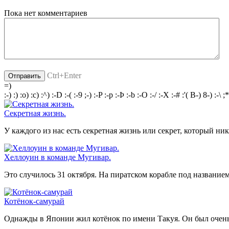
Пока нет комментариев
Ctrl+Enter
=)
:-)
:)
:o)
:c)
:^)
:-D
:-(
:-9
;-)
:-P
:-p
:-Þ
:-b
:-O
:-/
:-X
:-#
:'(
B-)
8-)
:-\
;*
Секретная жизнь.
У каждого из нас есть секретная жизнь или секрет, который ни
Хеллоуин в команде Мугивар.
Это случилось 31 октября. На пиратском корабле под название
Котёнок-самурай
Однажды в Японии жил котёнок по имени Такуя. Он был очень