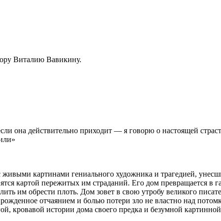
тору Виталию Вавикину.
 если она действительно приходит — я говорю о настоящей страст
лили»
 живыми картинами гениального художника и трагедией, унесши
ятся картой пережитых им страданий. Его дом превращается в га
лить им обрести плоть. Дом зовет в свою утробу великого писате
Но рожденное отчаянием и болью потери зло не властно над потом
гой, кровавой истории дома своего предка и безумной картинной