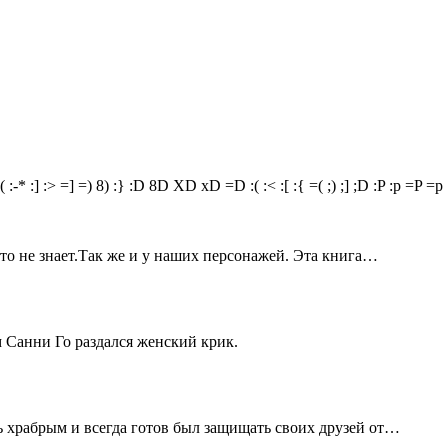
(
:-*
:]
:>
=]
=)
8)
:}
:D
8D
XD
xD
=D
:(
:<
:[
:{
=(
;)
;]
;D
:P
:p
=P
=p
кто не знает.Так же и у наших персонажей. Эта книга…
м Санни Го раздался женский крик.
 храбрым и всегда готов был защищать своих друзей от…