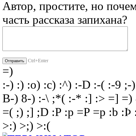
Автор, простите, но почем
часть рассказа запихана?
Ctrl+Enter
=)
:-)
:)
:o)
:c)
:^)
:-D
:-(
:-9
;-)
B-)
8-)
:-\
;*(
:-*
:]
:>
=]
=)
=(
;)
;]
;D
:P
:p
=P
=p
:b
:Þ
>:)
>;)
>:(