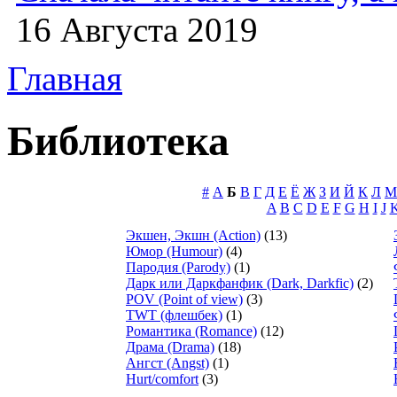
16 Августа 2019
Главная
Библиотека
#
А
Б
В
Г
Д
Е
Ё
Ж
З
И
Й
К
Л
М
A
B
C
D
E
F
G
H
I
J
Экшен, Экшн (Action)
(13)
Юмор (Humour)
(4)
Пародия (Parody)
(1)
Дарк или Даркфанфик (Dark, Darkfic)
(2)
POV (Point of view)
(3)
TWT (флешбек)
(1)
Романтика (Romance)
(12)
Драма (Drama)
(18)
Ангст (Angst)
(1)
Hurt/comfort
(3)