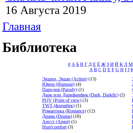
16 Августа 2019
Главная
Библиотека
#
А
Б
В
Г
Д
Е
Ё
Ж
З
И
Й
К
Л
М
A
B
C
D
E
F
G
H
I
J
Экшен, Экшн (Action)
(13)
Юмор (Humour)
(4)
Пародия (Parody)
(1)
Дарк или Даркфанфик (Dark, Darkfic)
(2)
POV (Point of view)
(3)
TWT (флешбек)
(1)
Романтика (Romance)
(12)
Драма (Drama)
(18)
Ангст (Angst)
(1)
Hurt/comfort
(3)