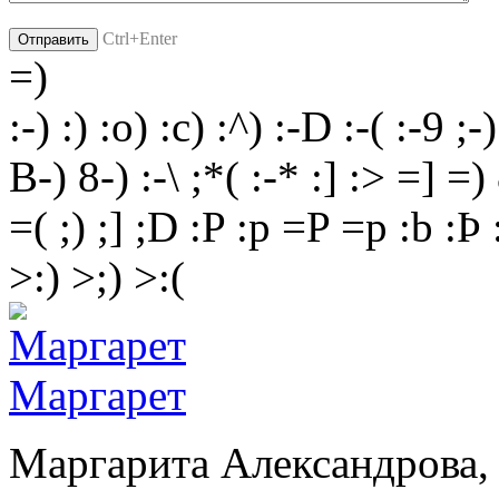
Ctrl+Enter
=)
:-)
:)
:o)
:c)
:^)
:-D
:-(
:-9
;-)
B-)
8-)
:-\
;*(
:-*
:]
:>
=]
=)
=(
;)
;]
;D
:P
:p
=P
=p
:b
:Þ
>:)
>;)
>:(
Маргарет
Маргарита Александрова, 