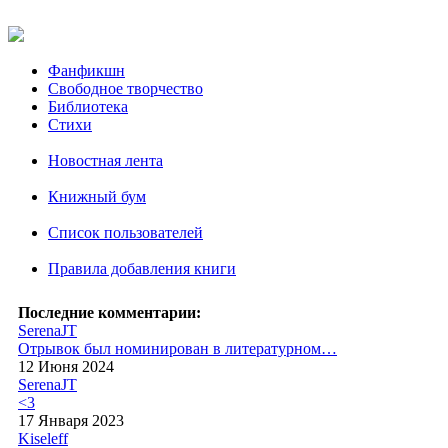
Фанфикшн
Свободное творчество
Библиотека
Стихи
Новостная лента
Книжный бум
Список пользователей
Правила добавления книги
Последние комментарии:
SerenaJT
Отрывок был номинирован в литературном…
12 Июня 2024
SerenaJT
<3
17 Января 2023
Kiseleff