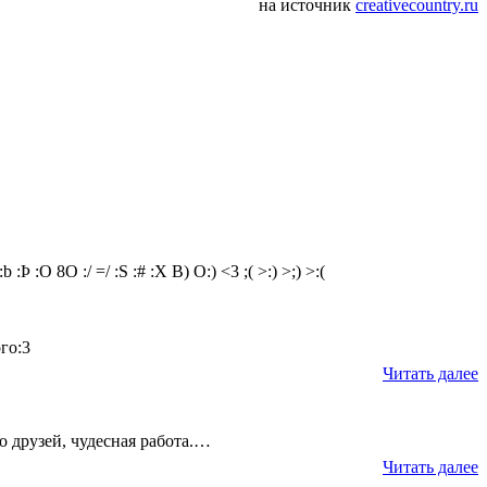
на источник
creativecountry.ru
:b
:Þ
:O
8O
:/
=/
:S
:#
:X
B)
O:)
<3
;(
>:)
>;)
>:(
го:3
Читать далее
о друзей, чудесная работа.…
Читать далее