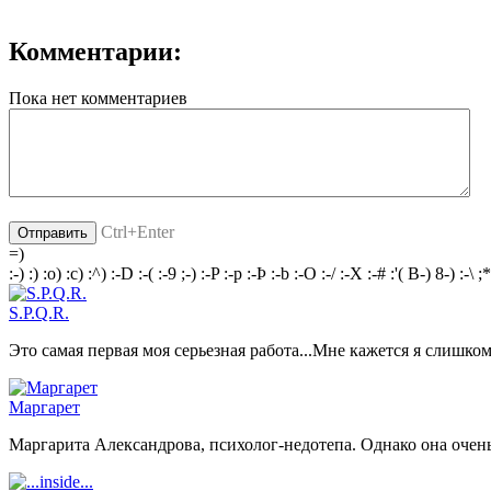
Комментарии:
Пока нет комментариев
Ctrl+Enter
=)
:-)
:)
:o)
:c)
:^)
:-D
:-(
:-9
;-)
:-P
:-p
:-Þ
:-b
:-O
:-/
:-X
:-#
:'(
B-)
8-)
:-\
;*
S.P.Q.R.
Это самая первая моя серьезная работа...Мне кажется я слишком
Маргарет
Маргарита Александрова, психолог-недотепа. Однако она очень 