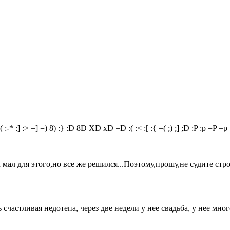
(
:-*
:]
:>
=]
=)
8)
:}
:D
8D
XD
xD
=D
:(
:<
:[
:{
=(
;)
;]
;D
:P
:p
=P
=p
 мал для этого,но все же решился...Поэтому,прошу,не судите стро
счастливая недотепа, через две недели у нее свадьба, у нее мног