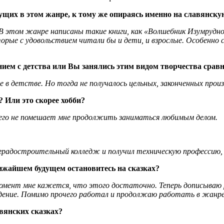
ущих в этом жанре, к тому же опираясь именно на славянску
. В этом жанре написаны такие книги, как «Волшебник Изумруд
орые с удовольствием читали бы и дети, и взрослые. Особенно 
ием с детства или Вы занялись этим видом творчества срав
 в детстве. Но тогда не получалось цельных, законченных произв
 Или это скорее хобби?
чего не помешает мне продолжить заниматься любимым делом.
л градостроительный колледж и получил техническую профессию, 
лижайшем будущем остановитесь на сказках?
омент мне кажется, что этого достаточно. Теперь дописываю 
едение. Помимо прочего работал и продолжаю работать в жанре
авянских сказках?