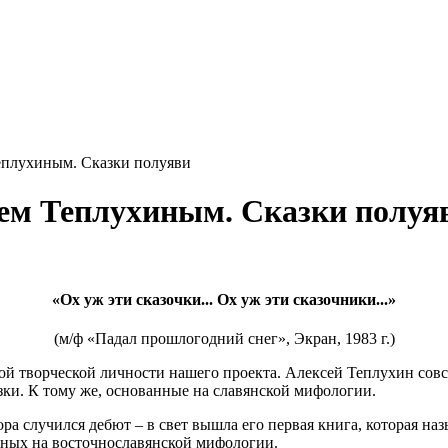
еплухиным. Сказки полуяви
еем Теплухиным. Сказки полуя
«Ох уж эти сказочки... Ох уж эти сказочники...»
(м/ф «Падал прошлогодний снег», Экран, 1983 г.)
ной творческой личности нашего проекта. Алексей Теплухин сов
азки. К тому же, основанные на славянской мифологии.
ра случился дебют – в свет вышла его первая книга, которая на
анных на восточнославянской мифологии.