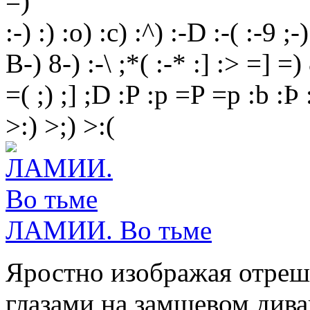
=)
:-)
:)
:o)
:c)
:^)
:-D
:-(
:-9
;-)
B-)
8-)
:-\
;*(
:-*
:]
:>
=]
=)
=(
;)
;]
;D
:P
:p
=P
=p
:b
:Þ
>:)
>;)
>:(
ЛАМИИ. Во тьме
Яростно изображая отреш
глазами на замшевом дива