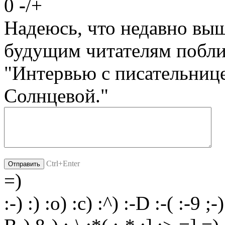
0
-
/
+
Надеюсь, что недавно вы
будущим читателям побли
"Интервью с писательниц
Солнцевой."
Ctrl+Enter
=)
:-)
:)
:o)
:c)
:^)
:-D
:-(
:-9
;-)