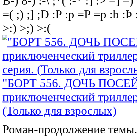
B-)
8-)
:-\
;*(
:-*
:]
:>
=]
=)
=(
;)
;]
;D
:P
:p
=P
=p
:b
:Þ
>:)
>;)
>:(
"БОРТ 556. ДОЧЬ ПОСЕ
приключенческий триллер.
(Только для взрослых)
Роман-продолжение темы.