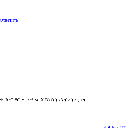
Ответить
:b
:Þ
:O
8O
:/
=/
:S
:#
:X
B)
O:)
<3
;(
>:)
>;)
>:(
Читать далее