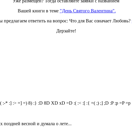
Уже размещен? Тогда оставляйте заявки с названием
Вашей книги в теме
"День Святого Валентина".
ы предлагаем ответить на вопрос: Что для Вас означает Любовь?
Дерзайте!
(
:-*
:]
:>
=]
=)
8)
:}
:D
8D
XD
xD
=D
:(
:<
:[
:{
=(
;)
;]
;D
:P
:p
=P
=p
х поздней весной и думала о лете...