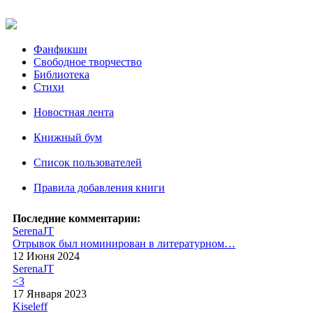
Фанфикшн
Свободное творчество
Библиотека
Стихи
Новостная лента
Книжный бум
Список пользователей
Правила добавления книги
Последние комментарии:
SerenaJT
Отрывок был номинирован в литературном…
12 Июня 2024
SerenaJT
<3
17 Января 2023
Kiseleff