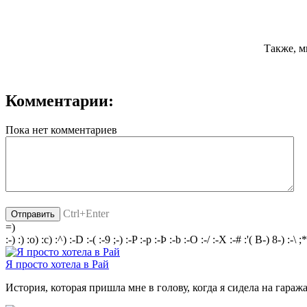
Также, м
Комментарии:
Пока нет комментариев
Ctrl+Enter
=)
:-)
:)
:o)
:c)
:^)
:-D
:-(
:-9
;-)
:-P
:-p
:-Þ
:-b
:-O
:-/
:-X
:-#
:'(
B-)
8-)
:-\
;*
Я просто хотела в Рай
История, которая пришла мне в голову, когда я сидела на гаража