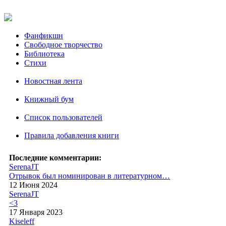
Фанфикшн
Свободное творчество
Библиотека
Стихи
Новостная лента
Книжный бум
Список пользователей
Правила добавления книги
Последние комментарии:
SerenaJT
Отрывок был номинирован в литературном…
12 Июня 2024
SerenaJT
<3
17 Января 2023
Kiseleff