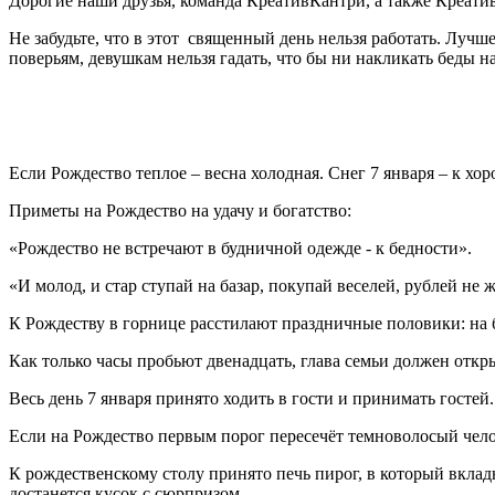
Дорогие наши друзья, команда КреативКантри, а также Креати
Не забудьте, что в этот священный день нельзя работать. Лучше
поверьям, девушкам нельзя гадать, что бы ни накликать беды на
Если Рождество теплое – весна холодная. Снег 7 января – к хор
Приметы на Рождество на удачу и богатство:
«Рождество не встречают в будничной одежде - к бедности».
«И молод, и стар ступай на базар, покупай веселей, рублей не 
К Рождеству в горнице расстилают праздничные половики: на 
Как только часы пробьют двенадцать, глава семьи должен открыт
Весь день 7 января принято ходить в гости и принимать гостей.
Если на Рождество первым порог пересечёт темноволосый челов
К рождественскому столу принято печь пирог, в который вклады
достанется кусок с сюрпризом.