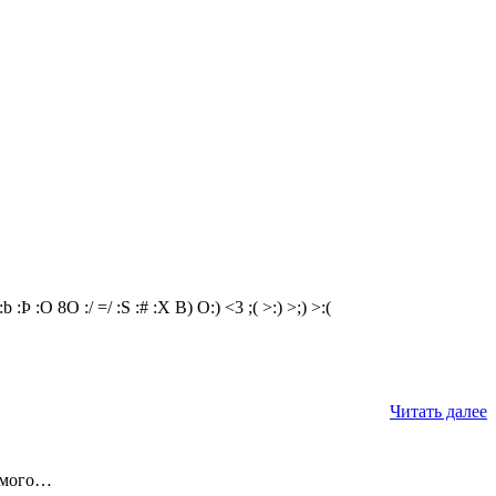
:b
:Þ
:O
8O
:/
=/
:S
:#
:X
B)
O:)
<3
;(
>:)
>;)
>:(
Читать далее
самого…