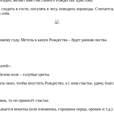
вРадио, желает вам счастливого Рождества Христова.
 сходить в гости, погулять в лесу, поводить хороводы. Считается,
 себя.
ошему году. Метель в канун Рождества – будет ранняя листва.
жалей».
белом поле – голубые цветы.
ь окно, чтобы впустить Рождество, а с ним счастье, удачу, благ
ек, то он принесёт счастье.
вается монетка (или изюминка, горошина перца, орешек и т.д.) 