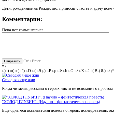
Дети, рождённые на Рождество, приносят счастье и удачу всем
Комментарии:
Пока нет комментариев
Ctrl+Enter
=)
:-)
:)
:o)
:c)
:^)
:-D
:-(
:-9
;-)
:-P
:-p
:-Þ
:-b
:-O
:-/
:-X
:-#
:'(
B-)
8-)
:-\
;*
Сегодня я еще жив
Когда читаешь рассказы о героях никто не вспомнит о простом ч
"ХОЛОД ГЛУБИН". (Научно – фантастическая повесть)
Еще одна моя акванавтская повесть о героях исследователях ок