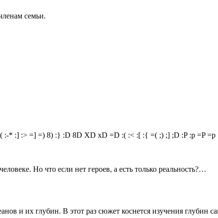
 членам семьи.
(
:-*
:]
:>
=]
=)
8)
:}
:D
8D
XD
xD
=D
:(
:<
:[
:{
=(
;)
;]
;D
:P
:p
=P
=p
еловеке. Но что если нет героев, а есть только реальность?…
еанов и их глубин. В этот раз сюжет коснется изучения глубин 