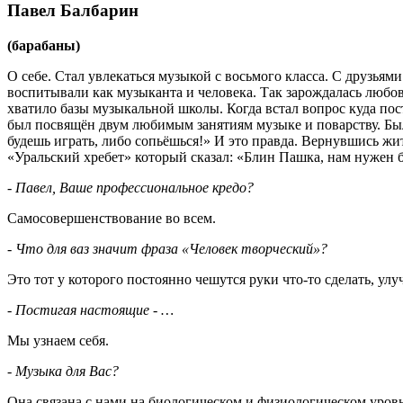
Павел Балбарин
(барабаны)
О себе. Стал увлекаться музыкой с восьмого класса. С друзья
воспитывали как музыканта и человека. Так зарождалась любо
хватило базы музыкальной школы. Когда встал вопрос куда пост
был посвящён двум любимым занятиям музыке и поварству. Был
будешь играть, либо сопьёшься!» И это правда. Вернувшись жи
«Уральский хребет» который сказал: «Блин Пашка, нам нужен б
- Павел, Ваше профессиональное кредо?
Самосовершенствование во всем.
- Что для ваз значит фраза «Человек творческий»?
Это тот у которого постоянно чешутся руки что-то сделать, улу
- Постигая настоящие - …
Мы узнаем себя.
- Музыка для Вас?
Она связана с нами на биологическом и физиологическом уровн