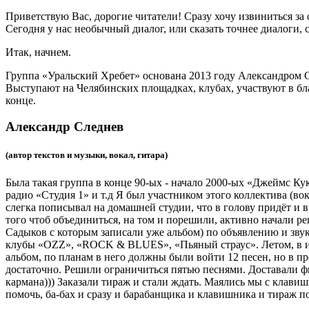
Приветствую Вас, дорогие читатели! Сразу хочу извиниться за 
Сегодня у нас необычный диалог, или сказать точнее диалоги,
Итак, начнем.
Группа «Уральский Хребет» основана 2013 году Александром С
Выступают на Челябинских площадках, клубах, участвуют в бл
конце.
Александр Следнев
(автор текстов и музыки, вокал, гитара)
Была такая группа в конце 90-ых - начало 2000-ых «Джеймс Ку
радио «Студия 1» и т.д Я был участником этого коллектива (вок
слегка пописывал на домашней студии, что в голову придёт и в
того чтоб объединиться, на том и порешили, активно начали р
Садыков с которым записали уже альбом) по объявлению и звук
клубы «OZZ», «ROCK & BLUES», «Пьяный страус». Летом, в ию
альбом, по планам в него должны были войти 12 песен, но в пр
достаточно. Решили ограничиться пятью песнями. Доставали фи
кармана))) Заказали тираж и стали ждать. Маялись мы с клавиш
помочь, ба-бах и сразу и барабанщика и клавишника и тираж п