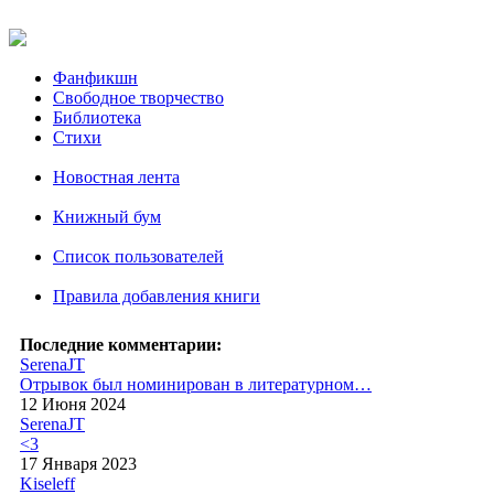
Фанфикшн
Свободное творчество
Библиотека
Стихи
Новостная лента
Книжный бум
Список пользователей
Правила добавления книги
Последние комментарии:
SerenaJT
Отрывок был номинирован в литературном…
12 Июня 2024
SerenaJT
<3
17 Января 2023
Kiseleff