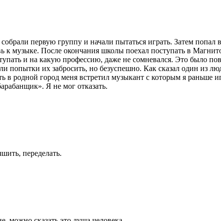
ми собрали первую группу и начали пытаться играть. Затем попа
вь к музыке. После окончания школы поехал поступать в Магнит
упать и на какую профессию, даже не сомневался. Это было пова
и попытки их забросить, но безуспешно. Как сказал один из лю
ть в родной город меня встретил музыкант с которым я раньше и
арабанщик». Я не мог отказать.
чшить, переделать.
е, можно сказать это душа человека.