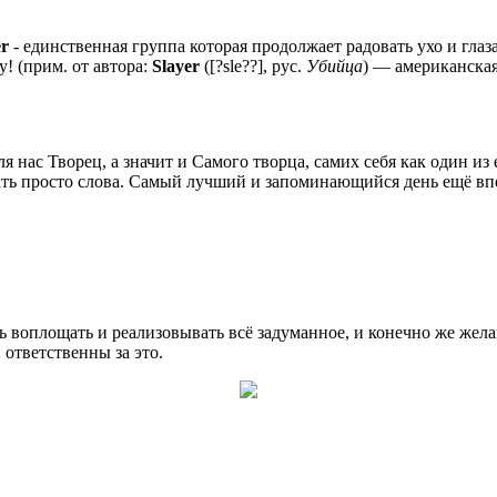
er
- единственная группа которая продолжает радовать ухо и глаза-
! (прим. от автора:
Slayer
([?sle??], рус.
Убийца
) — американская
 нас Творец, а значит и Самого творца, самих себя как один из 
жать просто слова. Самый лучший и запоминающийся день ещё вп
 воплощать и реализовывать всё задуманное, и конечно же жела
 ответственны за это.