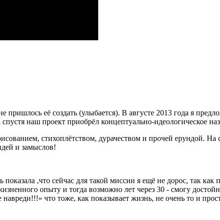
мне пришлось её создать (улыбается). В августе 2013 года я пре
 спустя наш проект приобрёл концептуально-идеологическое на
исованием, стихоплётством, дурачеством и прочей ерундой. На 
идей и замыслов!
 показала ,что сейчас для такой миссии я ещё не дорос, так как
жизненного опыту и тогда возможно лет через 30 - смогу достой
авреди!!!» что тоже, как показывает жизнь, не очень то и прост