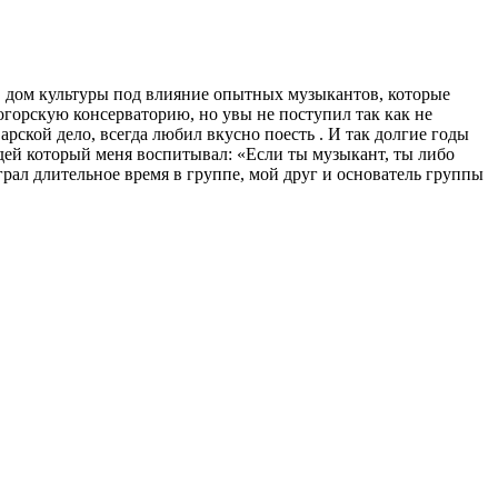
л в дом культуры под влияние опытных музыкантов, которые
огорскую консерваторию, но увы не поступил так как не
рской дело, всегда любил вкусно поесть . И так долгие годы
дей который меня воспитывал: «Если ты музыкант, ты либо
грал длительное время в группе, мой друг и основатель группы