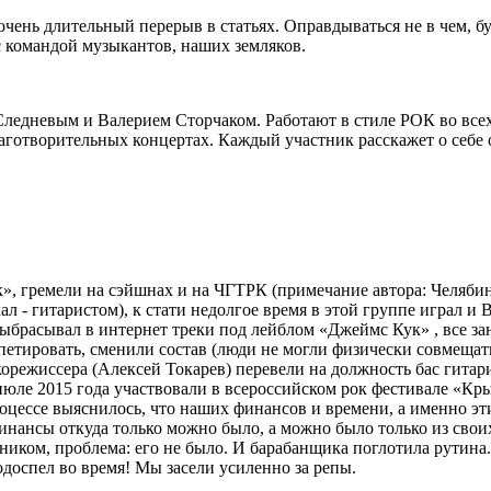
очень длительный перерыв в статьях. Оправдываться не в чем, бу
 с командой музыкантов, наших земляков.
ледневым и Валерием Сторчаком. Работают в стиле РОК во всех
аготворительных концертах. Каждый участник расскажет о себе
к», гремели на сэйшнах и на ЧГТРК (примечание автора: Челяби
ал - гитаристом), к стати недолгое время в этой группе играл и
ыбрасывал в интернет треки под лейблом «Джеймс Кук» , все зан
епетировать, сменили состав (люди не могли физически совмеща
орежиссера (Алексей Токарев) перевели на должность бас гитари
ле 2015 года участвовали в всероссийском рок фестивале «Кры
оцессе выяснилось, что наших финансов и времени, а именно эти
нансы откуда только можно было, а можно было только из своих
ником, проблема: его не было. И барабанщика поглотила рутина.
одоспел во время! Мы засели усиленно за репы.