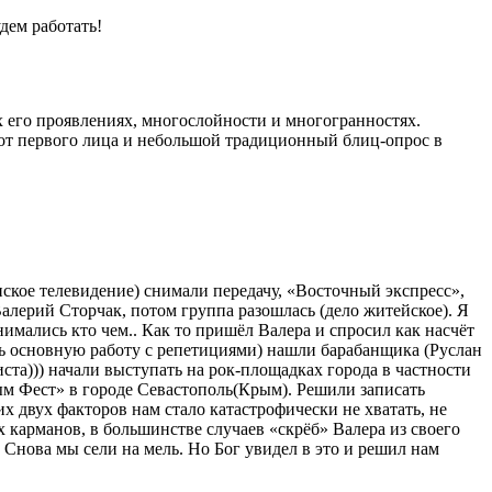
дем работать!
 его проявлениях, многослойности и многогранностях.
 от первого лица и небольшой традиционный блиц-опрос в
нское телевидение) снимали передачу, «Восточный экспресс»,
 Валерий Сторчак, потом группа разошлась (дело житейское). Я
имались кто чем.. Как то пришёл Валера и спросил как насчёт
ть основную работу с репетициями) нашли барабанщика (Руслан
ста))) начали выступать на рок-площадках города в частности
м Фест» в городе Севастополь(Крым). Решили записать
х двух факторов нам стало катастрофически не хватать, не
 карманов, в большинстве случаев «скрёб» Валера из своего
 Снова мы сели на мель. Но Бог увидел в это и решил нам