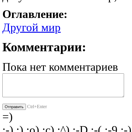
Оглавление:
Другой мир
Комментарии:
Пока нет комментариев
Ctrl+Enter
=)
:-)
:)
:o)
:c)
:^)
:-D
:-(
:-9
;-)