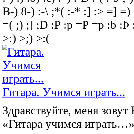
B-)
8-)
:-\
;*(
:-*
:]
:>
=]
=)
=(
;)
;]
;D
:P
:p
=P
=p
:b
:Þ
>:)
>;)
>:(
Гитара. Учимся играть...
Здравствуйте, меня зовут
«Гитара учимся играть…»(