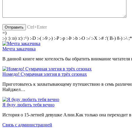
Ctrl+Enter
=)
:-)
:)
:o)
:c)
:^)
:-D
:-(
:-9
;-)
:-P
:-p
:-Þ
:-b
:-O
:-/
:-X
:-#
:'(
B-)
8-)
:-\
;*
Мечта заказчика
В данной книге мне хотелость бы обратить внимание читател
Номедо! Сумрачная элегия в трёх сезонах
Приготовьтесь к захватывающему путешествию в семь различ
Найджел…
Я буду любить тебя вечно
История о 15-летней девушке Алии.Как только она переходит 
Связь с администрацией