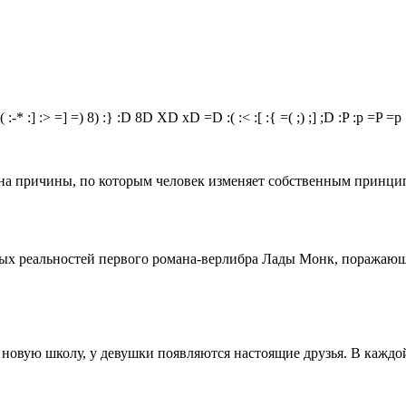
(
:-*
:]
:>
=]
=)
8)
:}
:D
8D
XD
xD
=D
:(
:<
:[
:{
=(
;)
;]
;D
:P
:p
=P
=p
я на причины, по которым человек изменяет собственным прин
ных реальностей первого романа-верлибра Лады Монк, поражаю
в новую школу, у девушки появляются настоящие друзья. В каж