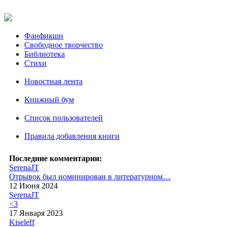
Фанфикшн
Свободное творчество
Библиотека
Стихи
Новостная лента
Книжный бум
Список пользователей
Правила добавления книги
Последние комментарии:
SerenaJT
Отрывок был номинирован в литературном…
12 Июня 2024
SerenaJT
<3
17 Января 2023
Kiseleff