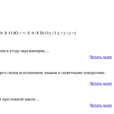
:b
:Þ
:O
8O
:/
=/
:S
:#
:X
B)
O:)
<3
;(
>:)
>;)
>:(
ципам в угоду окружающим,…
Читать далее
щего своим исполнением, языком и сюжетными поворотами.
Читать далее
дой престижной школе…
Читать далее