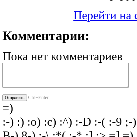
Перейти на 
Комментарии:
Пока нет комментариев
Ctrl+Enter
=)
:-)
:)
:o)
:c)
:^)
:-D
:-(
:-9
;-)
B-)
8-)
:-\
;*(
:-*
:]
:>
=]
=)