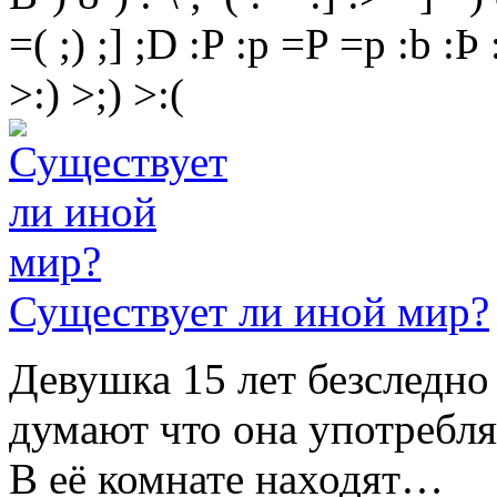
=(
;)
;]
;D
:P
:p
=P
=p
:b
:Þ
>:)
>;)
>:(
Существует ли иной мир?
Девушка 15 лет безследно 
думают что она употребляе
В её комнате находят…