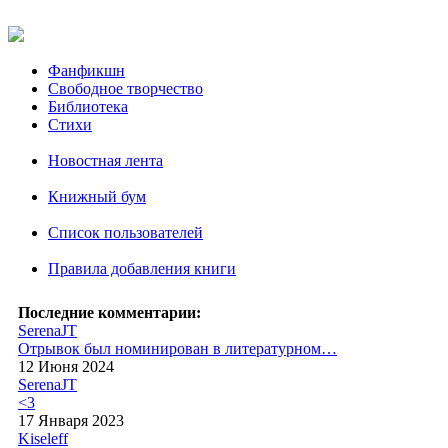
Фанфикшн
Свободное творчество
Библиотека
Стихи
Новостная лента
Книжный бум
Список пользователей
Правила добавления книги
Последние комментарии:
SerenaJT
Отрывок был номинирован в литературном…
12 Июня 2024
SerenaJT
<3
17 Января 2023
Kiseleff